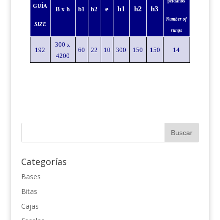
peldaños
GUÍA
e
h1
h2
h3
B x h
b1
b2
Number of
SIZE
rungs
300 x
192
60
22
10
300
150
150
14
4200
Categorías
Bases
Bitas
Cajas