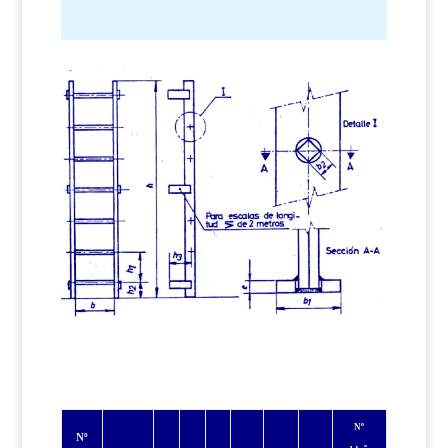
Nº
Nº