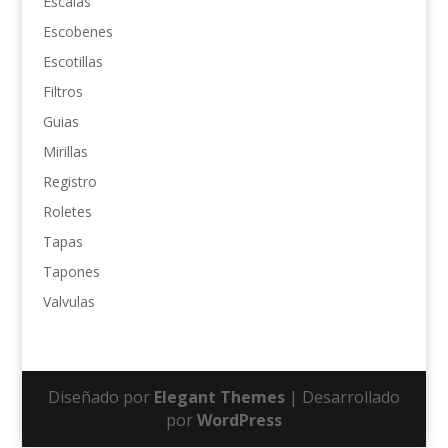
Escalas
Escobenes
Escotillas
Filtros
Guias
Mirillas
Registro
Roletes
Tapas
Tapones
Valvulas
Diseñado por
Elegant Themes
| Desarrollado
por
WordPress